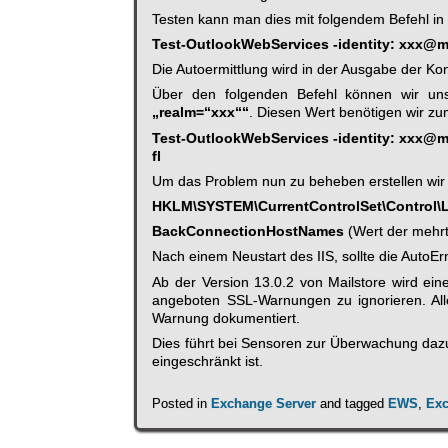
Testen kann man dies mit folgendem Befehl i
Test-OutlookWebServices -identity: xxx@m
Die Autoermittlung wird in der Ausgabe der Kon
Über den folgenden Befehl können wir uns
„realm=“xxx““
. Diesen Wert benötigen wir z
Test-OutlookWebServices -identity: xxx@m
fl
Um das Problem nun zu beheben erstellen wir 
HKLM\SYSTEM\CurrentControlSet\Control\
BackConnectionHostNames
(Wert der mehrt
Nach einem Neustart des IIS, sollte die AutoEr
Ab der Version 13.0.2 von Mailstore wird ein
angeboten SSL-Warnungen zu ignorieren. All
Warnung dokumentiert.
Dies führt bei Sensoren zur Überwachung dazu
eingeschränkt ist.
Posted in
Exchange Server
and tagged
EWS
,
Ex