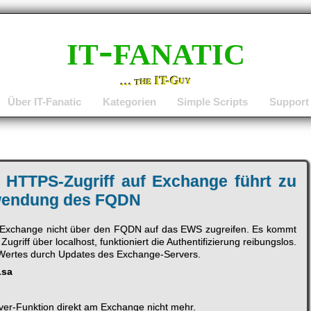
it-fanatic
… the IT-Guy
Über IT-Fanatic
Kategorien
Simple Scripts
Support
s HTTPS-Zugriff auf Exchange führt zu
rwendung des FQDN
Exchange nicht über den FQDN auf das EWS zugreifen. Es kommt
Zugriff über localhost, funktioniert die Authentifizierung reibungslos.
y-Wertes durch Updates des Exchange-Servers.
Lsa
cover-Funktion direkt am Exchange nicht mehr.