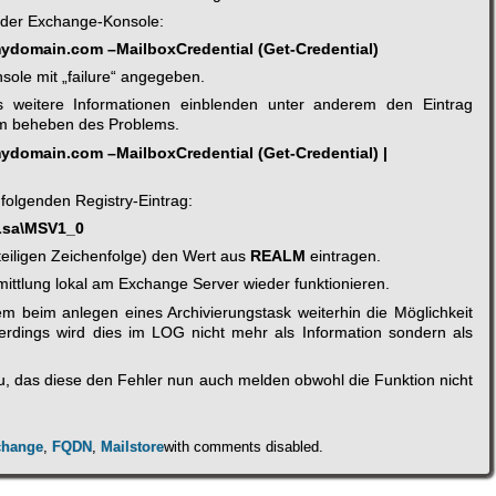
n der Exchange-Konsole:
ydomain.com –MailboxCredential (Get-Credential)
sole mit „failure“ angegeben.
 weitere Informationen einblenden unter anderem den Eintrag
um beheben des Problems.
ydomain.com –MailboxCredential (Get-Credential) |
folgenden Registry-Eintrag:
Lsa\MSV1_0
eiligen Zeichenfolge) den Wert aus
REALM
eintragen.
mittlung lokal am Exchange Server wieder funktionieren.
em beim anlegen eines Archivierungstask weiterhin die Möglichkeit
erdings wird dies im LOG nicht mehr als Information sondern als
, das diese den Fehler nun auch melden obwohl die Funktion nicht
change
,
FQDN
,
Mailstore
with
comments disabled
.